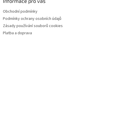
Informace pro vás
i
s
Obchodní podmínky
u
Podmínky ochrany osobních údajů
Zásady používání souborů cookies
Platba a doprava