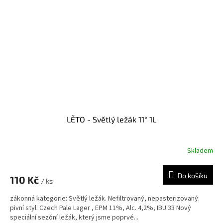
LĚTO - Světlý ležák 11° 1L
Skladem
Do košíku
110 Kč
/ ks
zákonná kategorie: Světlý ležák. Nefiltrovaný, nepasterizovaný.
pivní styl: Czech Pale Lager , EPM 11%, Alc. 4,2%, IBU 33 Nový
speciální sezóní ležák, který jsme poprvé...