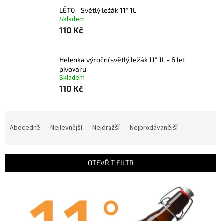
LĚTO - Světlý ležák 11° 1L
Skladem
110 Kč
Helenka výroční světlý ležák 11° 1L - 6 let
pivovaru
Skladem
110 Kč
Ř
a
Abecedně
Nejlevnější
Nejdražší
Nejprodávanější
z
e
n
OTEVŘÍT FILTR
í
p
V
r
ý
o
p
d
i