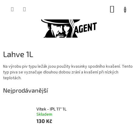
Přejít
NÁKUP
na
obsah
KOŠÍK
Lahve 1L
Na výrobu piv typu ležák jsou použity kvasinky spodního kvašení. Tento
typ piva se vyznačuje dlouhou dobou zrání a kvašení při nízkých
teplotách.
Nejprodávanější
Vítek - IPL 11° 1L
Skladem
130 Kč