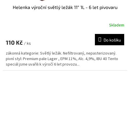
Helenka výroční světlý ležák 11° 1L - 6 let pivovaru
Skladem
Do košíku
110 Kč
/ ks
zákonná kategorie: Světlý ležák. Nefiltrovaný, nepasterizovaný.
pivní styl: Premium pale Lager , EPM 11%, Alc. 4,9%, IBU 40 Tento
speciál jsme uvařili k výročí 6 let provozu...