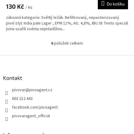
Do košíku
130 Kč
/ ks
zákonná kategorie: Světlý ležák. Nefiltrovaný, nepasterizovaný.
pivní styl: India pale Lager , EPM 11%, Alc. 4,8%, IBU 38 Tento speciál
jsme uvařili svému nejmladšímu...
6
položek celkem
O
v
l
Z
á
á
d
p
a
a
Kontakt
c
t
í
pivovar
@
pivoagent.cz
í
p
r
603 212 443
v
facebook.com/pivoagent
k
y
pivovaragent_official
v
ý
p