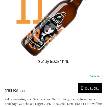
u
s
k
p
t
r
ů
o
d
u
k
t
ů
Světlý ležák 11° 1L
Skladem
Do košíku
110 Kč
/ ks
zákonná kategorie: Světlý ležák. Nefiltrovaný, nepasterizovaný.
pivní styl: Czech Pale Lager , EPM 11%, Alc. 4,9%, IBU 44 Toto vaříme