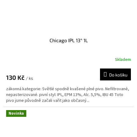
Chicago IPL 13° 1L
Skladem
Do košíku
130 Kč
/ ks
zákonná kategorie: Světlé spodně kvašené plné pivo. Nefiltrované,
nepasterizované. pivní styl: IPL, EPM 13%, Alc. 5,5%, IBU 45 Toto
pivo jsme původně začali vařit jako občasný...
Novinka