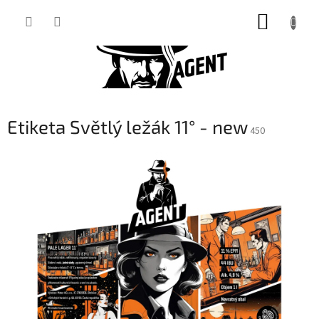
Přejít
NÁKUP
na
obsah
KOŠÍK
Etiketa Světlý ležák 11° - new
450