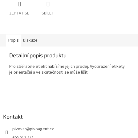
ZEPTAT SE
SDÍLET
Popis
Diskuze
Detailní popis produktu
Pro sběratele etiekt nabízíme jejich prodej. Vyobrazení etikety
je orientační a ve skutečnosti se může lišit.
Z
á
p
a
Kontakt
t
pivovar
@
pivoagent.cz
í