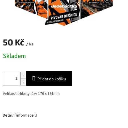
50 Kč
/ ks
Měrná
Skladem
cena:
Přidat do košíku
Velikost etikety: šxv 176 x 191mm
Detailní informace