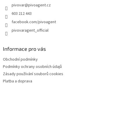
pivovar
@
pivoagent.cz
í
603 212 443
facebook.com/pivoagent
pivovaragent_official
Informace pro vás
Obchodní podmínky
Podmínky ochrany osobních údajů
Zásady používání souborů cookies
Platba a doprava