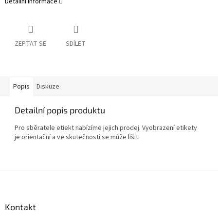
Detailní informace
ZEPTAT SE
SDÍLET
Popis
Diskuze
Detailní popis produktu
Pro sběratele etiekt nabízíme jejich prodej. Vyobrazení etikety
je orientační a ve skutečnosti se může lišit.
Z
á
p
a
Kontakt
t