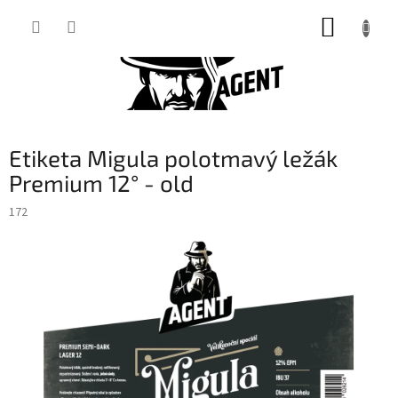
Přejít
NÁKUP
na
obsah
KOŠÍK
Etiketa Migula polotmavý ležák
Premium 12° - old
172