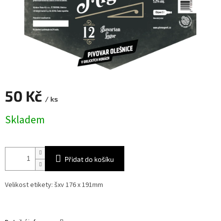
50 Kč
/ ks
Měrná
Skladem
cena:
Přidat do košíku
Velikost etikety: šxv 176 x 191mm