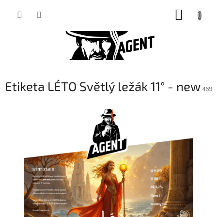
Přejít
NÁKUP
na
obsah
KOŠÍK
Etiketa LÉTO Světlý ležák 11° - new
469