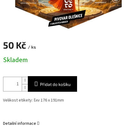
50 Kč
/ ks
Měrná
Skladem
cena:
Přidat do košíku
Velikost etikety: šxv 176 x 191mm
Detailní informace