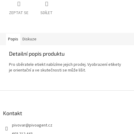
ZEPTAT SE
SDÍLET
Popis
Diskuze
Detailní popis produktu
Pro sběratele etiekt nabízíme jejich prodej. Vyobrazení etikety
je orientační a ve skutečnosti se může lišit.
Z
á
p
a
Kontakt
t
pivovar
@
pivoagent.cz
í