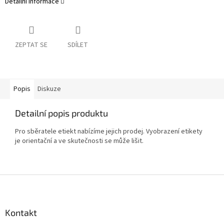
Detailní informace
ZEPTAT SE
SDÍLET
Popis
Diskuze
Detailní popis produktu
Pro sběratele etiekt nabízíme jejich prodej. Vyobrazení etikety
je orientační a ve skutečnosti se může lišit.
Z
á
p
a
Kontakt
t