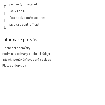
pivovar
@
pivoagent.cz
í
603 212 443
facebook.com/pivoagent
pivovaragent_official
Informace pro vás
Obchodní podmínky
Podmínky ochrany osobních údajů
Zásady používání souborů cookies
Platba a doprava