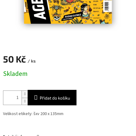
50 Kč
/ ks
Měrná
Skladem
cena:
Přidat do košíku
Velikost etikety: šxv 200 x 135mm