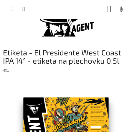
Přejít
NÁKUP
na
obsah
KOŠÍK
Etiketa - El Presidente West Coast
IPA 14° - etiketa na plechovku 0,5l
491