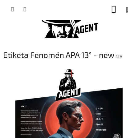
Přejít
NÁKUP
na
obsah
KOŠÍK
Etiketa Fenomén APA 13° - new
459