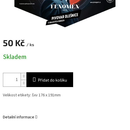
50 Kč
/ ks
Měrná
Skladem
cena:
Přidat do košíku
Velikost etikety: šxv 176 x 191mm
Detailní informace