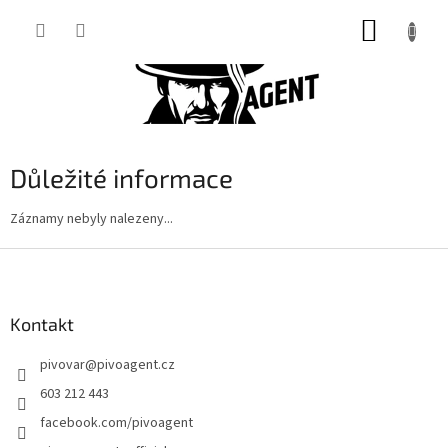
Přejít
NÁKUP
na
obsah
KOŠÍK
Důležité informace
Záznamy nebyly nalezeny...
Z
á
p
a
Kontakt
t
pivovar
@
pivoagent.cz
í
603 212 443
facebook.com/pivoagent