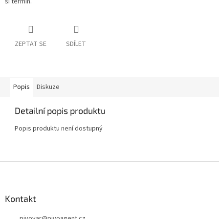
si termín.
ZEPTAT SE
SDÍLET
Popis
Diskuze
Detailní popis produktu
Popis produktu není dostupný
Z
á
p
a
Kontakt
t
pivovar
@
pivoagent.cz