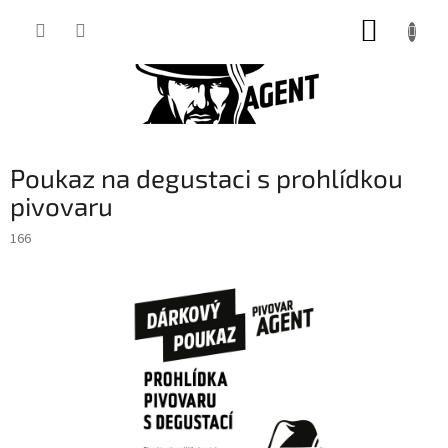
Přejít
NÁKUP
na
obsah
KOŠÍK
Poukaz na degustaci s prohlídkou
pivovaru
166